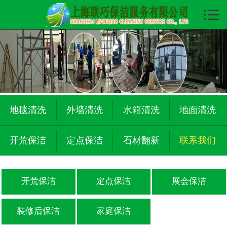

首页

关于我们
服务项目
保洁展示
地毯清洗
外墙清洗
水箱清洗
地面清洗
清洗展示
开荒保洁
定点保洁
石材翻新
联系我们
翻新展示
服务投标
开荒保洁
定点保洁
展会保洁
服务区域
装修后保洁
家庭保洁
新闻动态